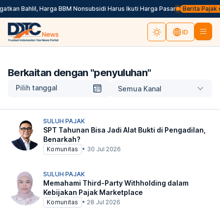
tkan Bahlil, Harga BBM Nonsubsidi Harus Ikuti Harga Pasar
Berita Pajak da
ID
Berkaitan dengan "
penyuluhan
"
Pilih tanggal
Semua Kanal
SULUH PAJAK
SPT Tahunan Bisa Jadi Alat Bukti di Pengadilan,
Benarkah?
Komunitas
•
30 Jul 2026
SULUH PAJAK
Memahami Third-Party Withholding dalam
Kebijakan Pajak Marketplace
Komunitas
•
28 Jul 2026