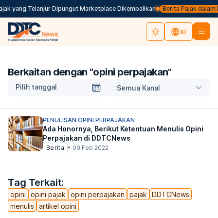
ajak yang Telanjur Dipungut Marketplace Dikembalikan
Berita Pajak dalam Ba
ID
Berkaitan dengan "
opini perpajakan
"
Pilih tanggal
Semua Kanal
PENULISAN OPINI PERPAJAKAN
Ada Honornya, Berikut Ketentuan Menulis Opini
Perpajakan di DDTCNews
Berita
•
09 Feb 2022
Tag Terkait:
opini
opini pajak
opini perpajakan
pajak
DDTCNews
menulis
artikel opini