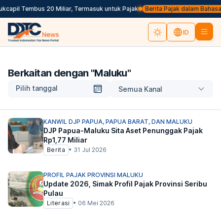
capil Tembus 20 Miliar, Termasuk untuk Pajak
Berita Pajak dalam Bahasa Ing
ID
Berkaitan dengan "
Maluku
"
Pilih tanggal
Semua Kanal
KANWIL DJP PAPUA, PAPUA BARAT, DAN MALUKU
DJP Papua-Maluku Sita Aset Penunggak Pajak
Rp1,77 Miliar
Berita
•
31 Jul 2026
PROFIL PAJAK PROVINSI MALUKU
Update 2026, Simak Profil Pajak Provinsi Seribu
Pulau
Literasi
•
06 Mei 2026