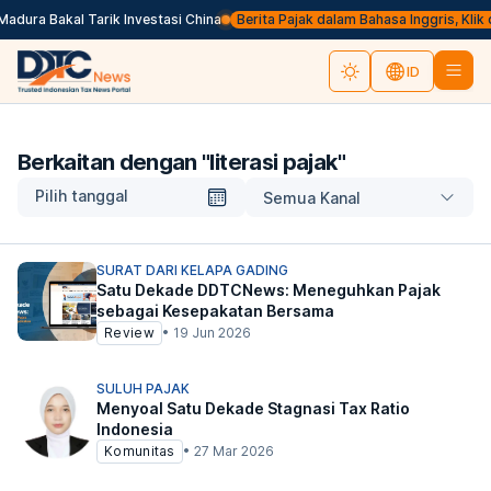
dura Bakal Tarik Investasi China
Berita Pajak dalam Bahasa Inggris, Klik di 
ID
Berkaitan dengan "
literasi pajak
"
Pilih tanggal
Semua Kanal
SURAT DARI KELAPA GADING
Satu Dekade DDTCNews: Meneguhkan Pajak
sebagai Kesepakatan Bersama
Review
•
19 Jun 2026
SULUH PAJAK
Menyoal Satu Dekade Stagnasi Tax Ratio
Indonesia
Komunitas
•
27 Mar 2026