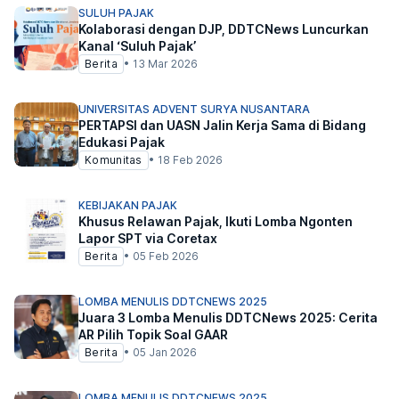
SULUH PAJAK
Kolaborasi dengan DJP, DDTCNews Luncurkan
Kanal ‘Suluh Pajak’
Berita
•
13 Mar 2026
UNIVERSITAS ADVENT SURYA NUSANTARA
PERTAPSI dan UASN Jalin Kerja Sama di Bidang
Edukasi Pajak
Komunitas
•
18 Feb 2026
KEBIJAKAN PAJAK
Khusus Relawan Pajak, Ikuti Lomba Ngonten
Lapor SPT via Coretax
Berita
•
05 Feb 2026
LOMBA MENULIS DDTCNEWS 2025
Juara 3 Lomba Menulis DDTCNews 2025: Cerita
AR Pilih Topik Soal GAAR
Berita
•
05 Jan 2026
LOMBA MENULIS DDTCNEWS 2025