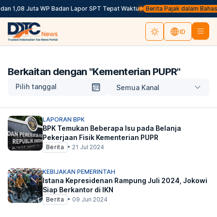
dan 1,08 Juta WP Badan Lapor SPT Tepat Waktu
Berita Pajak dalam Bahasa I
ID
Berkaitan dengan "
Kementerian PUPR
"
Pilih tanggal
Semua Kanal
LAPORAN BPK
BPK Temukan Beberapa Isu pada Belanja
Pekerjaan Fisik Kementerian PUPR
Berita
•
21 Jul 2024
KEBIJAKAN PEMERINTAH
Istana Kepresidenan Rampung Juli 2024, Jokowi
Siap Berkantor di IKN
Berita
•
09 Jun 2024