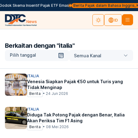
odok Skema Insentif Pajak ETF Emas
Berita Pajak dalam Bahasa Inggris, Klik
ID
Berkaitan dengan "
italia
"
Pilih tanggal
Semua Kanal
ITALIA
Venesia Siapkan Pajak €50 untuk Turis yang
Tidak Menginap
Berita
•
24 Jun 2026
ITALIA
Diduga Tak Potong Pajak dengan Benar, Italia
Akan Periksa Tim F1 Asing
Berita
•
08 Mei 2026