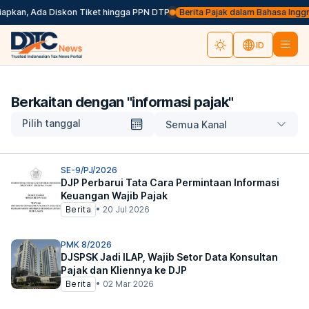
iapkan, Ada Diskon Tiket hingga PPN DTP
Berita Pajak dalam Bahasa Inggris, 
ID
Berkaitan dengan "
informasi pajak
"
Pilih tanggal
Semua Kanal
SE-9/PJ/2026
DJP Perbarui Tata Cara Permintaan Informasi
Keuangan Wajib Pajak
Berita
•
20 Jul 2026
PMK 8/2026
DJSPSK Jadi ILAP, Wajib Setor Data Konsultan
Pajak dan Kliennya ke DJP
Berita
•
02 Mar 2026