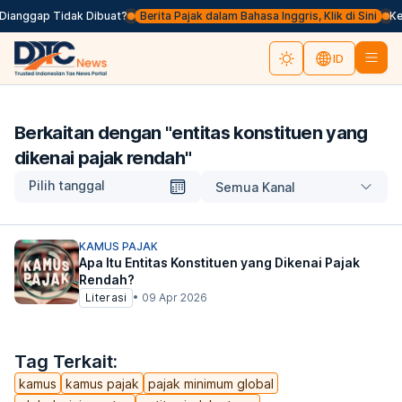
 Dianggap Tidak Dibuat?
Berita Pajak dalam Bahasa Inggris, Klik di Sini
Kem
ID
Berkaitan dengan "
entitas konstituen yang
dikenai pajak rendah
"
Pilih tanggal
Semua Kanal
KAMUS PAJAK
Apa Itu Entitas Konstituen yang Dikenai Pajak
Rendah?
Literasi
•
09 Apr 2026
Tag Terkait:
kamus
kamus pajak
pajak minimum global