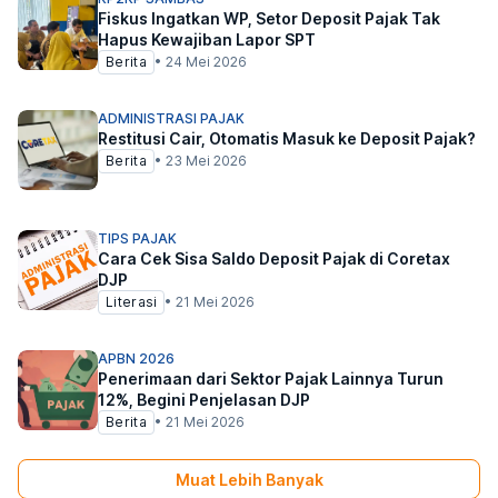
Fiskus Ingatkan WP, Setor Deposit Pajak Tak
Hapus Kewajiban Lapor SPT
Berita
•
24 Mei 2026
ADMINISTRASI PAJAK
Restitusi Cair, Otomatis Masuk ke Deposit Pajak?
Berita
•
23 Mei 2026
TIPS PAJAK
Cara Cek Sisa Saldo Deposit Pajak di Coretax
DJP
Literasi
•
21 Mei 2026
APBN 2026
Penerimaan dari Sektor Pajak Lainnya Turun
12%, Begini Penjelasan DJP
Berita
•
21 Mei 2026
Muat Lebih Banyak