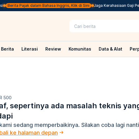
Berita Pajak dalam Bahasa Inggris, Klik di Sini
Jaga Kerahasiaan Gaji Pe
Berita
Literasi
Review
Komunitas
Data & Alat
Per
R 500
f, sepertinya ada masalah teknis yan
dapi
kami sedang memperbaikinya. Silakan coba lagi nanti
ali ke halaman depan