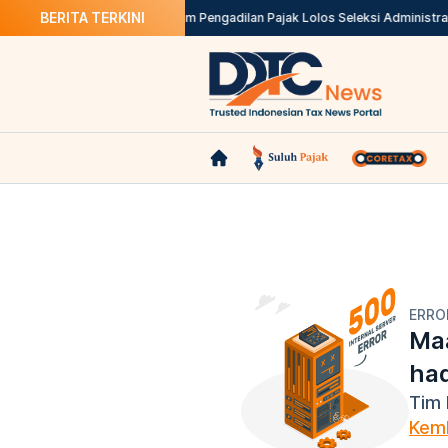
BERITA TERKINI
n Publik BPOM
370 Calon Hakim Pengadilan Pajak Lolos Seleksi Administrasi
ERRO
Maa
ha
Tim 
Kemb