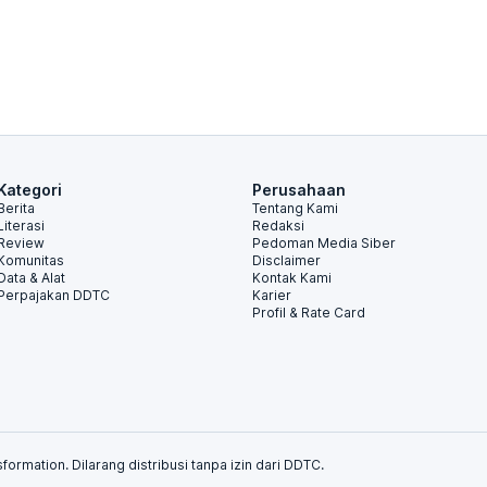
Kategori
Perusahaan
Berita
Tentang Kami
Literasi
Redaksi
Review
Pedoman Media Siber
Komunitas
Disclaimer
Data & Alat
Kontak Kami
Perpajakan DDTC
Karier
Profil & Rate Card
formation. Dilarang distribusi tanpa izin dari DDTC.