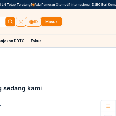
LN Tetap Terutang?
Ada Pameran Otomotif Internasional, DJBC Beri Kemu
Masuk
ID
pajakan DDTC
Fokus
g sedang kami
.