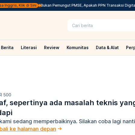
nggris, Klik di Sini
Bukan Pemungut PMSE, Apakah PPN Transaksi Digital 
Berita
Literasi
Review
Komunitas
Data & Alat
Per
R 500
f, sepertinya ada masalah teknis yan
dapi
kami sedang memperbaikinya. Silakan coba lagi nanti
ali ke halaman depan