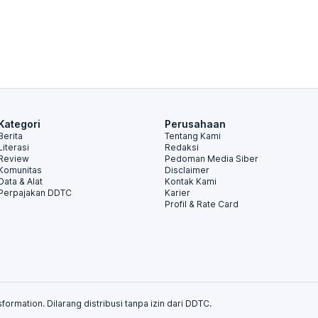
Kategori
Perusahaan
Berita
Tentang Kami
Literasi
Redaksi
Review
Pedoman Media Siber
Komunitas
Disclaimer
Data & Alat
Kontak Kami
Perpajakan DDTC
Karier
Profil & Rate Card
formation. Dilarang distribusi tanpa izin dari DDTC.