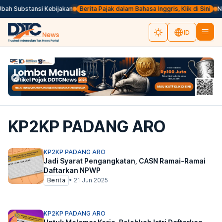
ah Substansi Kebijakan
Berita Pajak dalam Bahasa Inggris, Klik di Sini
Ne
ID
KP2KP PADANG ARO
KP2KP PADANG ARO
Jadi Syarat Pengangkatan, CASN Ramai-Ramai
Daftarkan NPWP
Berita
•
21 Jun 2025
KP2KP PADANG ARO