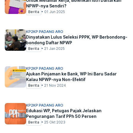
Untuk Melamar Kerja, Bolehkah Istri Daftarkan
NPWP-nya Sendiri?
Berita
•
01 Jun 2025
KP2KP PADANG ARO
Dinyatakan Lulus Seleksi PPPK, WP Berbondong-
bondong Daftar NPWP
Berita
•
21 Jan 2025
KP2KP PADANG ARO
Ajukan Pinjaman ke Bank, WP Ini Baru Sadar
Kalau NPWP-nya Non-Efektif
Berita
•
21 Nov 2024
KP2KP PADANG ARO
Edukasi WP, Petugas Pajak Jelaskan
Pengurangan Tarif PPh 50 Persen
Berita
•
25 Okt 2023