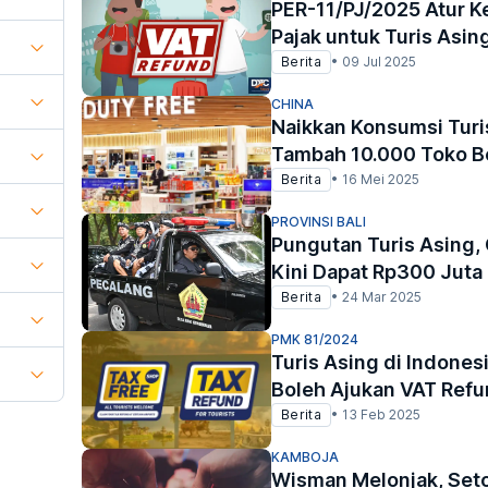
PER-11/PJ/2025 Atur K
Pajak untuk Turis Asin
Berita
•
09 Jul 2025
CHINA
Naikkan Konsumsi Turi
Tambah 10.000 Toko B
Berita
•
16 Mei 2025
PROVINSI BALI
Pungutan Turis Asing,
Kini Dapat Rp300 Juta
Berita
•
24 Mar 2025
PMK 81/2024
Turis Asing di Indones
Boleh Ajukan VAT Ref
Berita
•
13 Feb 2025
KAMBOJA
Wisman Melonjak, Setor