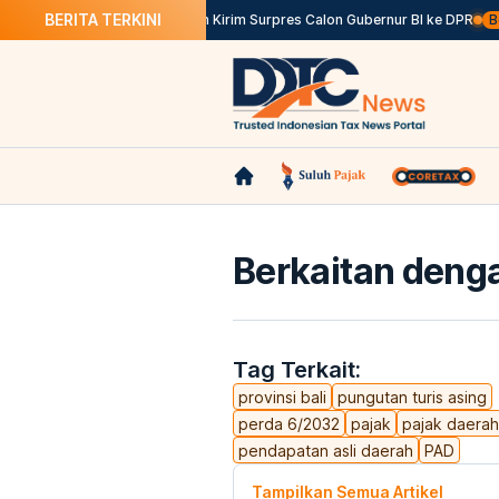
BERITA TERKINI
T Tepat Waktu
Istana Belum Kirim Surpres Calon Gubernur BI ke DPR
Berita
Berkaitan denga
Tag Terkait:
provinsi bali
pungutan turis asing
perda 6/2032
pajak
pajak daerah
pendapatan asli daerah
PAD
Tampilkan Semua Artikel