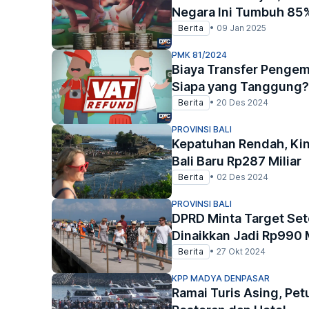
Negara Ini Tumbuh 85
Berita
•
09 Jan 2025
PMK 81/2024
Biaya Transfer Pengemb
Siapa yang Tanggung?
Berita
•
20 Des 2024
PROVINSI BALI
Kepatuhan Rendah, Kin
Bali Baru Rp287 Miliar
Berita
•
02 Des 2024
PROVINSI BALI
DPRD Minta Target Set
Dinaikkan Jadi Rp990 M
Berita
•
27 Okt 2024
KPP MADYA DENPASAR
Ramai Turis Asing, Pet