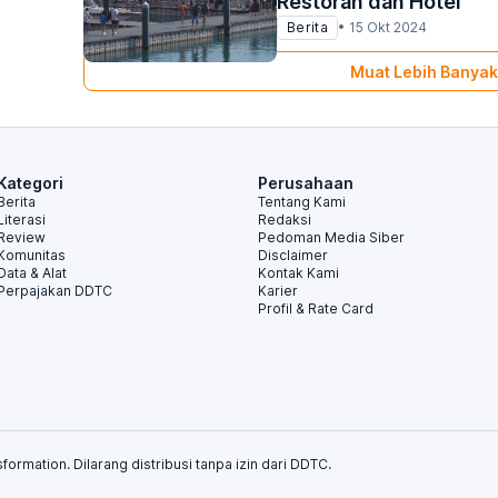
Restoran dan Hotel
Berita
•
15 Okt 2024
Muat Lebih Banyak
Kategori
Perusahaan
Berita
Tentang Kami
Literasi
Redaksi
Review
Pedoman Media Siber
Komunitas
Disclaimer
Data & Alat
Kontak Kami
Perpajakan DDTC
Karier
Profil & Rate Card
formation. Dilarang distribusi tanpa izin dari DDTC.