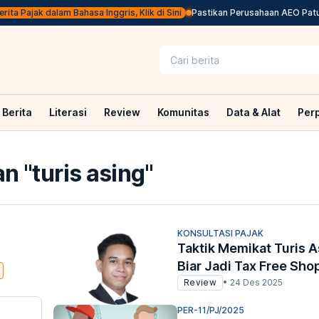
 Pajak dalam Bahasa Inggris, Klik di Sini
Pastikan Perusahaan AEO Patuh, D
Berita
Literasi
Review
Komunitas
Data & Alat
Per
n "
turis asing
"
KONSULTASI PAJAK
Taktik Memikat Turis 
Biar Jadi Tax Free Sho
Review
•
24 Des 2025
PER-11/PJ/2025