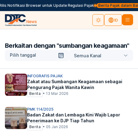
is Notifikasi Browser untuk Update Regulasi Pajak
Berita Pajak dalam Bahas
ID
Berkaitan dengan "
sumbangan keagamaan
"
Pilih tanggal
Semua Kanal
INFOGRAFIS PAJAK
Zakat atau Sumbangan Keagamaan sebagai
Pengurang Pajak Wanita Kawin
Berita
•
13 Mar 2026
PMK 114/2025
Badan Zakat dan Lembaga Kini Wajib Lapor
Penerimaan ke DJP Tiap Tahun
Berita
•
05 Jan 2026