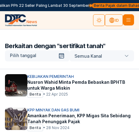
kan PPh 22 Seller Paling Lambat 30 September
Berita Pajak dalam Bahasa I
ID
Berkaitan dengan "
sertifikat tanah
"
Pilih tanggal
Semua Kanal
KEBIJAKAN PEMERINTAH
Nusron Wahid Minta Pemda Bebaskan BPHTB
untuk Warga Miskin
Berita
•
22 Apr 2025
KPP MINYAK DAN GAS BUMI
Amankan Penerimaan, KPP Migas Sita Sebidang
Tanah Penunggak Pajak
Berita
•
28 Nov 2024