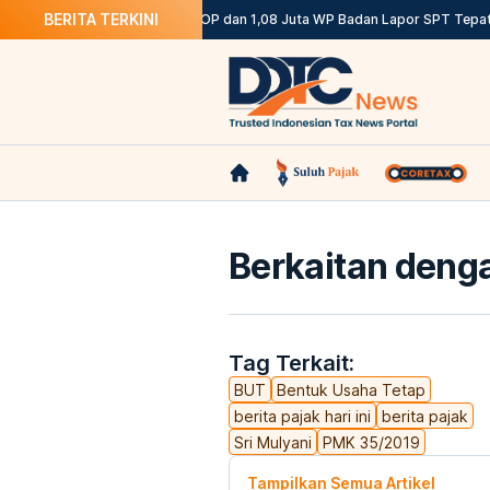
BERITA TERKINI
tuannya
DJP: 12,12 Juta WP OP dan 1,08 Juta WP Badan Lapor SPT Tepat W
Berkaitan denga
Tag Terkait:
BUT
Bentuk Usaha Tetap
berita pajak hari ini
berita pajak
Sri Mulyani
PMK 35/2019
Tampilkan Semua Artikel