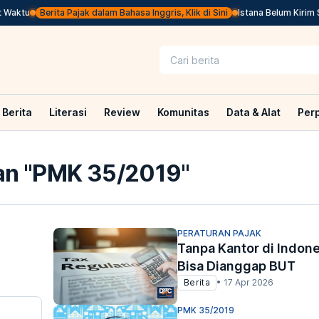
aktu
Berita Pajak dalam Bahasa Inggris, Klik di Sini
Istana Belum Kirim Su
Berita
Literasi
Review
Komunitas
Data & Alat
Per
n "
PMK 35/2019
"
PERATURAN PAJAK
Tanpa Kantor di Indone
Bisa Dianggap BUT
Berita
•
17 Apr 2026
PMK 35/2019