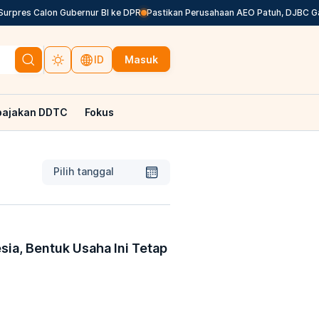
rpres Calon Gubernur BI ke DPR
Pastikan Perusahaan AEO Patuh, DJBC Galak
Masuk
ID
pajakan DDTC
Fokus
Pilih tanggal
sia, Bentuk Usaha Ini Tetap