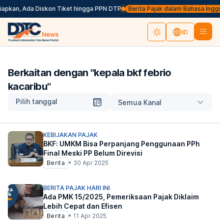
iapkan, Ada Diskon Tiket hingga PPN DTP
Berita Pajak dalam Bahasa Inggris, 
ID
Berkaitan dengan "
kepala bkf febrio
kacaribu
"
Pilih tanggal
Semua Kanal
KEBIJAKAN PAJAK
BKF: UMKM Bisa Perpanjang Penggunaan PPh
Final Meski PP Belum Direvisi
Berita
•
30 Apr 2025
BERITA PAJAK HARI INI
Ada PMK 15/2025, Pemeriksaan Pajak Diklaim
Lebih Cepat dan Efisen
Berita
•
11 Apr 2025