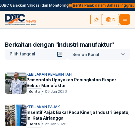
BC Galakkan Validasi dan Monitoring
Berita Pajak dalam Bahasa Inggris, Kli
ID
Berkaitan dengan "
industri manufaktur
"
Pilih tanggal
Semua Kanal
KEBIJAKAN PEMERINTAH
Pemerintah Upayakan Peningkatan Ekspor
Sektor Manufaktur
Berita
•
09 Jun 2026
KEBIJAKAN PAJAK
Insentif Pajak Bakal Pacu Kinerja Industri Sepatu,
Ini Kata Airlangga
Berita
•
22 Jan 2026