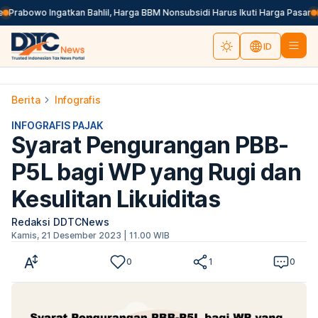
Prabowo Ingatkan Bahlil, Harga BBM Nonsubsidi Harus Ikuti Harga Pasar
Be
ID
Berita
Infografis
INFOGRAFIS PAJAK
Syarat Pengurangan PBB-
P5L bagi WP yang Rugi dan
Kesulitan Likuiditas
Redaksi DDTCNews
Kamis, 21 Desember 2023 | 11.00 WIB
0
1
0