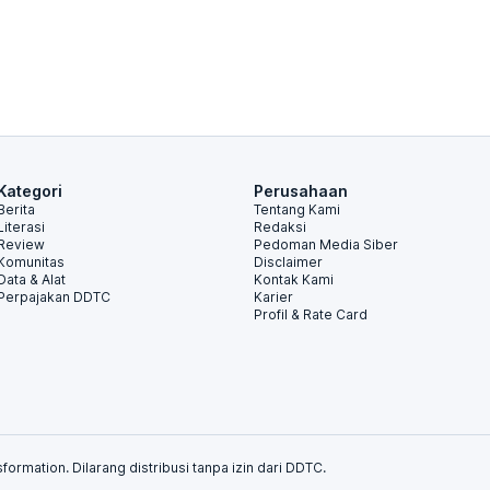
Kategori
Perusahaan
Berita
Tentang Kami
Literasi
Redaksi
Review
Pedoman Media Siber
Komunitas
Disclaimer
Data & Alat
Kontak Kami
Perpajakan DDTC
Karier
Profil & Rate Card
formation. Dilarang distribusi tanpa izin dari DDTC.