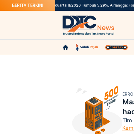
BERITA TERKINI
k Akses di Coretax
Ekonomi Kuartal II/2026 Tumbuh 5,29%, Airlangga: Fond
ERRO
Maa
ha
Tim 
Kemb