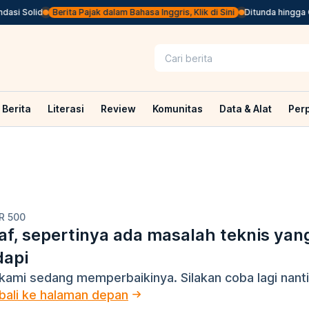
asi Solid
Berita Pajak dalam Bahasa Inggris, Klik di Sini
Ditunda hingga O
Berita
Literasi
Review
Komunitas
Data & Alat
Per
R 500
f, sepertinya ada masalah teknis yan
dapi
kami sedang memperbaikinya. Silakan coba lagi nanti
ali ke halaman depan