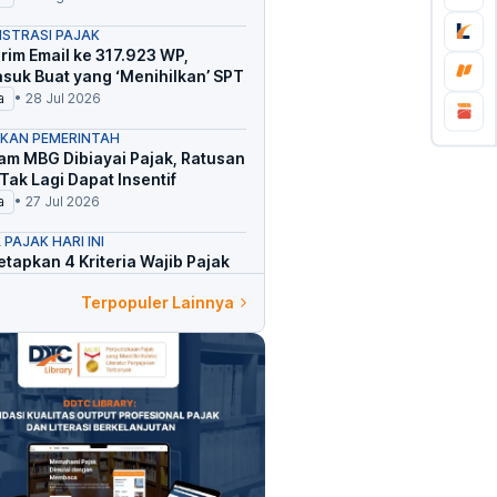
ISTRASI PAJAK
irim Email ke 317.923 WP,
suk Buat yang ‘Menihilkan’ SPT
a
•
28 Jul 2026
AKAN PEMERINTAH
am MBG Dibiayai Pajak, Ratusan
Tak Lagi Dapat Insentif
a
•
27 Jul 2026
 PAJAK HARI INI
etapkan 4 Kriteria Wajib Pajak
Jadi Sasaran Permintaan IBK
Terpopuler Lainnya
a
•
28 Jul 2026
UHAN PAJAK
asih Teliti SPT Tahunan,
suk yang Sengaja Hapus Bupot
a
•
28 Jul 2026