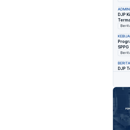
ADMIN
DJP K
Terma
Berit
KEBIJ
Progr
SPPG 
Berit
BERITA
DJP T
yang 
Berit
KEPAT
DJP M
Terma
Berit