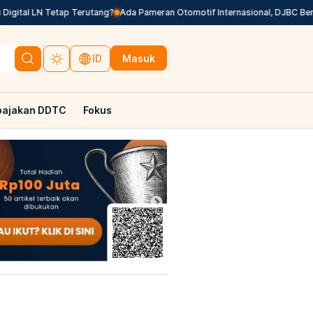
al LN Tetap Terutang?
Ada Pameran Otomotif Internasional, DJBC Beri K
Masuk
ID
pajakan DDTC
Fokus