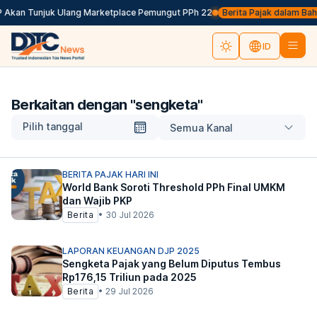
 Akan Tunjuk Ulang Marketplace Pemungut PPh 22
Berita Pajak dalam Bahasa
ID
Berkaitan dengan "
sengketa
"
Pilih tanggal
Semua Kanal
BERITA PAJAK HARI INI
World Bank Soroti Threshold PPh Final UMKM
dan Wajib PKP
Berita
•
30 Jul 2026
LAPORAN KEUANGAN DJP 2025
Sengketa Pajak yang Belum Diputus Tembus
Rp176,15 Triliun pada 2025
Berita
•
29 Jul 2026