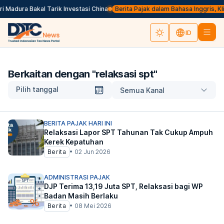
 Madura Bakal Tarik Investasi China
Berita Pajak dalam Bahasa Inggris, Klik 
ID
Berkaitan dengan "
relaksasi spt
"
Pilih tanggal
Semua Kanal
BERITA PAJAK HARI INI
Relaksasi Lapor SPT Tahunan Tak Cukup Ampuh
Kerek Kepatuhan
Berita
•
02 Jun 2026
ADMINISTRASI PAJAK
DJP Terima 13,19 Juta SPT, Relaksasi bagi WP
Badan Masih Berlaku
Berita
•
08 Mei 2026