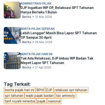
ADMINISTRASI PAJAK
DJP Ingatkan WP OP, Relaksasi SPT Tahunan
Hanya Berlaku 1 Bulan
Berita
•
31 Mar 2026
BERITA PAJAK SEPEKAN
Lebih Longgar! Masih Bisa Lapor SPT Tahunan
OP Sampai 30 April
Berita
•
28 Mar 2026
BERITA PAJAK HARI INI
Tak Ada Relaksasi, DJP Imbau WP Badan Tak
Mepet Lapor SPT Tahunan
Berita
•
17 Apr 2025
Tag Terkait:
berita pajak hari ini
BPHI
DJP
relaksasi spt tahunan
spt tahunan
wajib pajak badan
tax amnesty
tarif royalti minerba
pajak
nasional