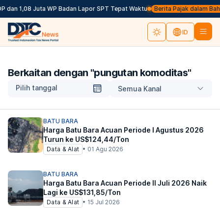
P dan 1,08 Juta WP Badan Lapor SPT Tepat Waktu
Berita Pajak dalam Bahasa
ID
Berkaitan dengan "
pungutan komoditas
"
Pilih tanggal
Semua Kanal
BATU BARA
Harga Batu Bara Acuan Periode I Agustus 2026
Turun ke US$124,44/Ton
Data & Alat
•
01 Agu 2026
BATU BARA
Harga Batu Bara Acuan Periode II Juli 2026 Naik
Lagi ke US$131,85/Ton
Data & Alat
•
15 Jul 2026