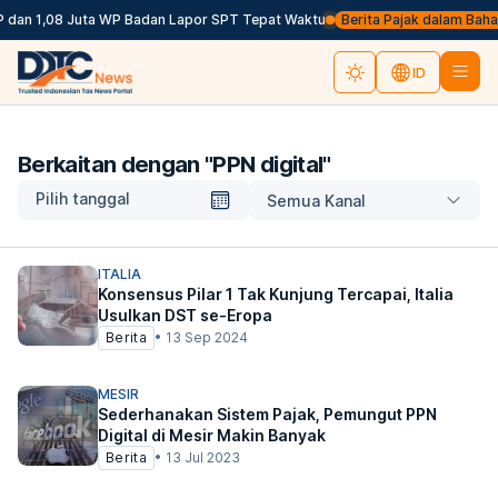
 dan 1,08 Juta WP Badan Lapor SPT Tepat Waktu
Berita Pajak dalam Bahasa 
ID
Berkaitan dengan "
PPN digital
"
Pilih tanggal
Semua Kanal
ITALIA
Konsensus Pilar 1 Tak Kunjung Tercapai, Italia
Usulkan DST se-Eropa
Berita
•
13 Sep 2024
MESIR
Sederhanakan Sistem Pajak, Pemungut PPN
Digital di Mesir Makin Banyak
Berita
•
13 Jul 2023