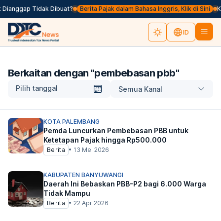
 Dianggap Tidak Dibuat?
Berita Pajak dalam Bahasa Inggris, Klik di Sini
Ke
ID
Berkaitan dengan "
pembebasan pbb
"
Pilih tanggal
Semua Kanal
KOTA PALEMBANG
Pemda Luncurkan Pembebasan PBB untuk
Ketetapan Pajak hingga Rp500.000
Berita
•
13 Mei 2026
KABUPATEN BANYUWANGI
Daerah Ini Bebaskan PBB-P2 bagi 6.000 Warga
Tidak Mampu
Berita
•
22 Apr 2026