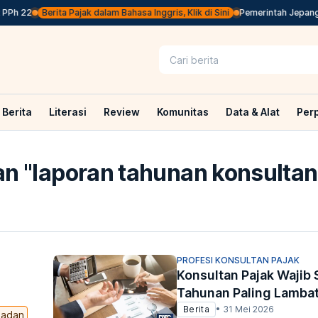
h 22
Berita Pajak dalam Bahasa Inggris, Klik di Sini
Pemerintah Jepang Bak
Berita
Literasi
Review
Komunitas
Data & Alat
Per
n "
laporan tahunan konsultan
PROFESI KONSULTAN PAJAK
Konsultan Pajak Wajib
Tahunan Paling Lambat 
Berita
•
31 Mei 2026
badan