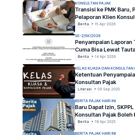
KONSULTAN PAJAK
Transisi ke PMK Baru,
Pelaporan Klien Konsul
Berita
•
15 Apr 2026
SE-2/SK/2026
Penyampaian Laporan 
Cuma Bisa Lewat Tauta
Berita
•
14 Apr 2026
KELAS KUASA DAN KONSULTAN 
Ketentuan Penyampaia
Konsultan Pajak
Literasi
•
09 Sep 2025
BERITA PAJAK HARI INI
Baru Dapat Izin, SKPPL
Konsultan Pajak Boleh
Berita
•
18 Apr 2025
BERITA PAJAK HARI INI