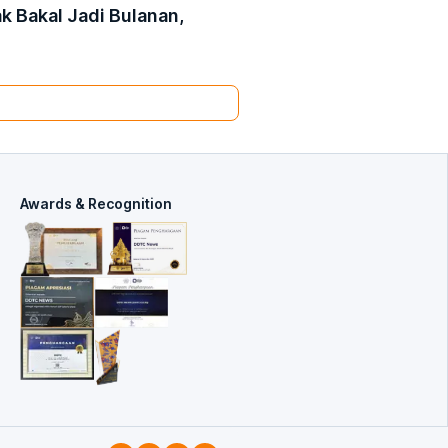
k Bakal Jadi Bulanan,
Awards & Recognition