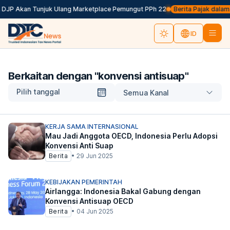
, DJP Akan Tunjuk Ulang Marketplace Pemungut PPh 22
Berita Pajak dalam B
ID
Berkaitan dengan "
konvensi antisuap
"
Pilih tanggal
Semua Kanal
KERJA SAMA INTERNASIONAL
Mau Jadi Anggota OECD, Indonesia Perlu Adopsi
Konvensi Anti Suap
Berita
•
29 Jun 2025
KEBIJAKAN PEMERINTAH
Airlangga: Indonesia Bakal Gabung dengan
Konvensi Antisuap OECD
Berita
•
04 Jun 2025