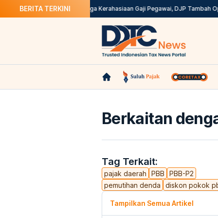
BERITA TERKINI
olos Seleksi Administrasi
Jaga Kerahasiaan Gaji Pegawai, DJP Tambah Ops
Berkaitan denga
Tag Terkait:
pajak daerah
PBB
PBB-P2
pemutihan denda
diskon pokok p
Tampilkan Semua Artikel