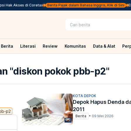
i Hak Akses di Coretax
Berita Pajak dalam Bahasa Inggris, Klik di Sini
Eko
Berita
Literasi
Review
Komunitas
Data & Alat
Per
n "
diskon pokok pbb-p2
"
KOTA DEPOK
Depok Hapus Denda da
2011
bb-p2
Berita
•
09 Mei 2026