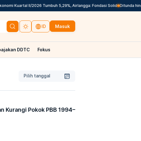
nomi Kuartal II/2026 Tumbuh 5,29%, Airlangga: Fondasi Solid
Ditunda hing
Masuk
ID
pajakan DDTC
Fokus
Pilih tanggal
n Kurangi Pokok PBB 1994–