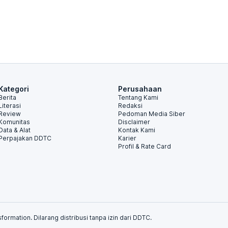
Kategori
Perusahaan
Berita
Tentang Kami
Literasi
Redaksi
Review
Pedoman Media Siber
Komunitas
Disclaimer
Data & Alat
Kontak Kami
Perpajakan DDTC
Karier
Profil & Rate Card
formation. Dilarang distribusi tanpa izin dari DDTC.