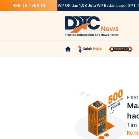
BERITA TERKINI
 Ketentuannya
DJP: 12,12 Juta WP OP dan 1,08 Juta WP Badan Lapor SPT Te
ERRO
Maa
ha
Tim 
Kemb