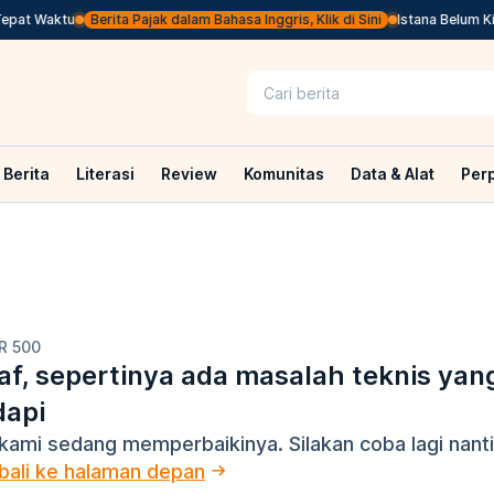
pat Waktu
Berita Pajak dalam Bahasa Inggris, Klik di Sini
Istana Belum Kir
Berita
Literasi
Review
Komunitas
Data & Alat
Per
R 500
f, sepertinya ada masalah teknis yan
dapi
kami sedang memperbaikinya. Silakan coba lagi nanti
ali ke halaman depan