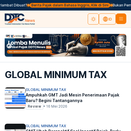
rlambat Dibuat?
Berita Pajak dalam Bahasa Inggris, Klik di Sini
Bukan Pemu
ID
GLOBAL MINIMUM TAX
GLOBAL MINIMUM TAX
Ampuhkah GMT Jadi Mesin Penerimaan Pajak
Baru? Begini Tantangannya
Review
•
16 Mei 2026
GLOBAL MINIMUM TAX