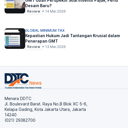
GMT Ubah Perspektif Soal Insentif Pajak, Perlu
Desain Baru?
Review
•
14 Mei 2026
GLOBAL MINIMUM TAX
Kepastian Hukum Jadi Tantangan Krusial dalam
Penerapan GMT
Review
•
13 Mei 2026
Menara DDTC
Jl. Boulevard Barat. Raya No.B Blok XC 5-6,
Kelapa Gading, Kota Jakarta Utara, Jakarta
14240
(021) 29382700