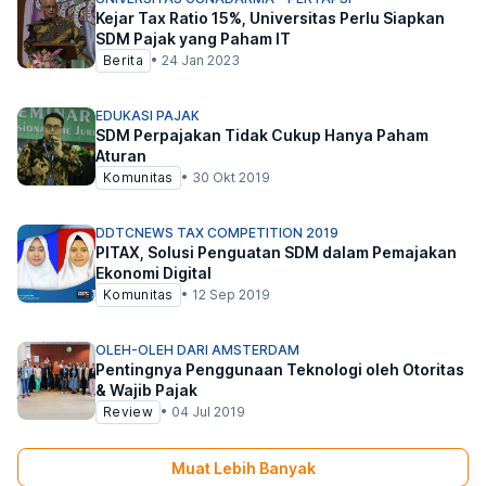
Kejar Tax Ratio 15%, Universitas Perlu Siapkan
SDM Pajak yang Paham IT
Berita
•
24 Jan 2023
EDUKASI PAJAK
SDM Perpajakan Tidak Cukup Hanya Paham
Aturan
Komunitas
•
30 Okt 2019
DDTCNEWS TAX COMPETITION 2019
PITAX, Solusi Penguatan SDM dalam Pemajakan
Ekonomi Digital
Komunitas
•
12 Sep 2019
OLEH-OLEH DARI AMSTERDAM
Pentingnya Penggunaan Teknologi oleh Otoritas
& Wajib Pajak
Review
•
04 Jul 2019
Muat Lebih Banyak