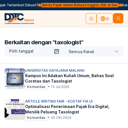
jak Terlambat Dibuat?
Berita Pajak dalam Bahasa Inggris, Klik di Sini
Bukan
ID
Berkaitan dengan "
taxologist
"
Pilih tanggal
Semua Kanal
UNIVERSITAS GAYAJANA MALANG
Kampus Ini Adakan Kuliah Umum, Bahas Soal
Coretax dan Taxologist
Komunitas
•
13 Jul 2025
ARTICLE WRITING FAIR - KOSTAF FIA UI
Optimalisasi Penerimaan Pajak Era Digital,
Menilik Peluang Taxologist
Komunitas
•
30 Okt 2024