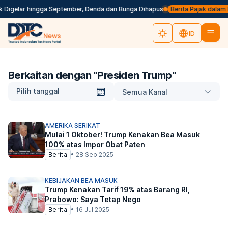
Digelar hingga September, Denda dan Bunga Dihapus
Berita Pajak dalam Ba
ID
Berkaitan dengan "
Presiden Trump
"
Pilih tanggal
Semua Kanal
AMERIKA SERIKAT
Mulai 1 Oktober! Trump Kenakan Bea Masuk
100% atas Impor Obat Paten
Berita
•
28 Sep 2025
KEBIJAKAN BEA MASUK
Trump Kenakan Tarif 19% atas Barang RI,
Prabowo: Saya Tetap Nego
Berita
•
16 Jul 2025