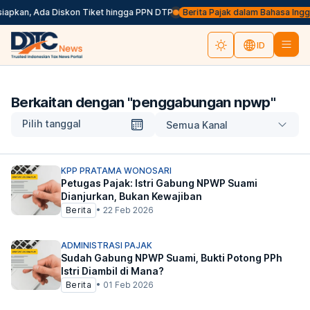
siapkan, Ada Diskon Tiket hingga PPN DTP
Berita Pajak dalam Bahasa Inggris
ID
Berkaitan dengan "
penggabungan npwp
"
Pilih tanggal
Semua Kanal
KPP PRATAMA WONOSARI
Petugas Pajak: Istri Gabung NPWP Suami
Dianjurkan, Bukan Kewajiban
Berita
•
22 Feb 2026
ADMINISTRASI PAJAK
Sudah Gabung NPWP Suami, Bukti Potong PPh
Istri Diambil di Mana?
Berita
•
01 Feb 2026