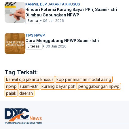
KANWIL DJP JAKARTA KHUSUS
Hindari Potensi Kurang Bayar PPh, Suami-Istri
Diimbau Gabungkan NPWP
Berita
•
06 Jan 2026
TIPS NPWP
Cara Menggabung NPWP Suami-Istri
Literasi
•
30 Jan 2020
Tag Terkait:
kanwil djp jakarta khusus
kpp penanaman modal asing
npwp
suami-istri
kurang bayar pph
penggabungan npwp
pajak
daerah