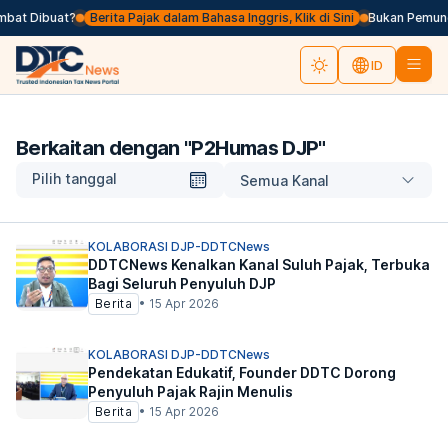
mbat Dibuat?
Berita Pajak dalam Bahasa Inggris, Klik di Sini
Bukan Pemungu
ID
Berkaitan dengan "
P2Humas DJP
"
Pilih tanggal
Semua Kanal
KOLABORASI DJP-DDTCNews
DDTCNews Kenalkan Kanal Suluh Pajak, Terbuka
Bagi Seluruh Penyuluh DJP
Berita
•
15 Apr 2026
KOLABORASI DJP-DDTCNews
Pendekatan Edukatif, Founder DDTC Dorong
Penyuluh Pajak Rajin Menulis
Berita
•
15 Apr 2026