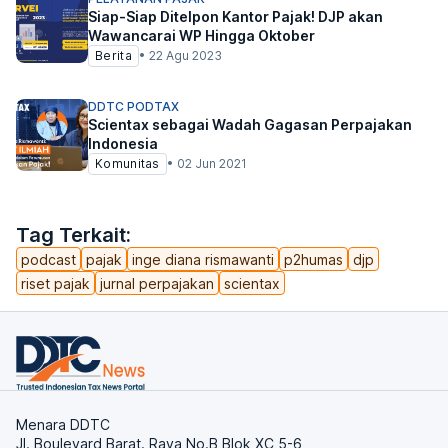
Siap-Siap Ditelpon Kantor Pajak! DJP akan
Wawancarai WP Hingga Oktober
Berita
•
22 Agu 2023
DDTC PODTAX
Scientax sebagai Wadah Gagasan Perpajakan
Indonesia
Komunitas
•
02 Jun 2021
Tag Terkait:
podcast
pajak
inge diana rismawanti
p2humas
djp
riset pajak
jurnal perpajakan
scientax
Menara DDTC
Jl. Boulevard Barat. Raya No.B Blok XC 5-6,