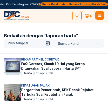
an Kini Terintegrasi KSWP
Berita Pajak dalam Bahasa Inggris, Klik di Sini
ID
Berkaitan dengan "
laporan harta
"
Pilih tanggal
Semua Kanal
REKAP ARTIKEL CORETAX
FAQ Coretax, Simak 10 Hal yang Kerap
Ditanyakan Soal Laporan Harta SPT
Berita
•
18 Apr 2026
KEPATUHAN PAJAK
Pergantian Pemerintah, KPK Desak Pejabat
Terbuka Soal Kepatuhan Pajak
Berita
•
16 Apr 2024