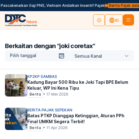
Pascakenaikan Gaji PNS, Vietnam Andalkan Insentif Pajak
Berita Pajak dalam
ID
Berkaitan dengan "
joki coretax
"
Pilih tanggal
Semua Kanal
KP2KP SAMBAS
Kadung Bayar 500 Ribu ke Joki Tapi BPE Belum
Keluar, WP Ini Kena Tipu
Berita
•
17 Mei 2026
BERITA PAJAK SEPEKAN
Batas PTKP Dianggap Ketinggian, Aturan PPh
Final UMKM Segera Terbit!
Berita
•
11 Apr 2026