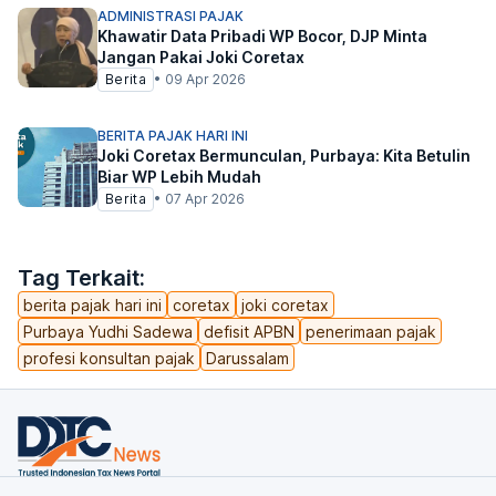
ADMINISTRASI PAJAK
Khawatir Data Pribadi WP Bocor, DJP Minta
Jangan Pakai Joki Coretax
Berita
•
09 Apr 2026
BERITA PAJAK HARI INI
Joki Coretax Bermunculan, Purbaya: Kita Betulin
Biar WP Lebih Mudah
Berita
•
07 Apr 2026
Tag Terkait:
berita pajak hari ini
coretax
joki coretax
Purbaya Yudhi Sadewa
defisit APBN
penerimaan pajak
profesi konsultan pajak
Darussalam