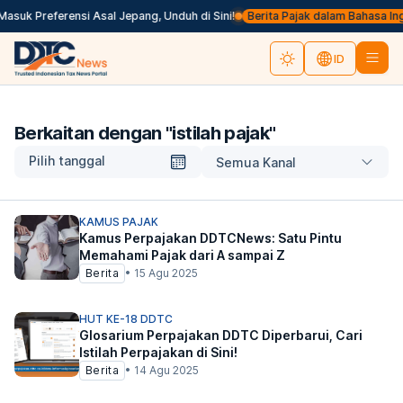
asuk Preferensi Asal Jepang, Unduh di Sini!
Berita Pajak dalam Bahasa Inggri
ID
Berkaitan dengan "
istilah pajak
"
Pilih tanggal
Semua Kanal
KAMUS PAJAK
Kamus Perpajakan DDTCNews: Satu Pintu
Memahami Pajak dari A sampai Z
Berita
•
15 Agu 2025
HUT KE-18 DDTC
Glosarium Perpajakan DDTC Diperbarui, Cari
Istilah Perpajakan di Sini!
Berita
•
14 Agu 2025