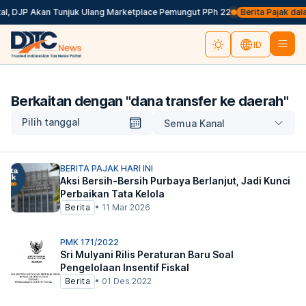
al, DJP Akan Tunjuk Ulang Marketplace Pemungut PPh 22
Berita Pajak dalam
ID
Berkaitan dengan "
dana transfer ke daerah
"
Pilih tanggal
Semua Kanal
BERITA PAJAK HARI INI
Aksi Bersih-Bersih Purbaya Berlanjut, Jadi Kunci
Perbaikan Tata Kelola
Berita
•
11 Mar 2026
PMK 171/2022
Sri Mulyani Rilis Peraturan Baru Soal
Pengelolaan Insentif Fiskal
Berita
•
01 Des 2022