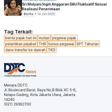
Sri Mulyani Ingin Anggaran DAU Fluktuatif Sesuai
Realisasi Penerimaan
Berita
•
14 Jan 2020
Tag Terkait:
berita pajak hari ini
mutasi
pegawai pajak
pelantikan pejabat
THR
bonus pegawai
SPT Tahunan
dana transfer ke daerah
TKD
Menara DDTC
Jl. Boulevard Barat. Raya No.B Blok XC 5-6,
Kelapa Gading, Kota Jakarta Utara, Jakarta
14240
(021) 29382700