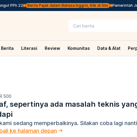
ngut PPh 22
Berita Pajak dalam Bahasa Inggris, Klik di Sini
Pemerintah Jep
Berita
Literasi
Review
Komunitas
Data & Alat
Per
R 500
f, sepertinya ada masalah teknis yan
dapi
kami sedang memperbaikinya. Silakan coba lagi nanti
ali ke halaman depan