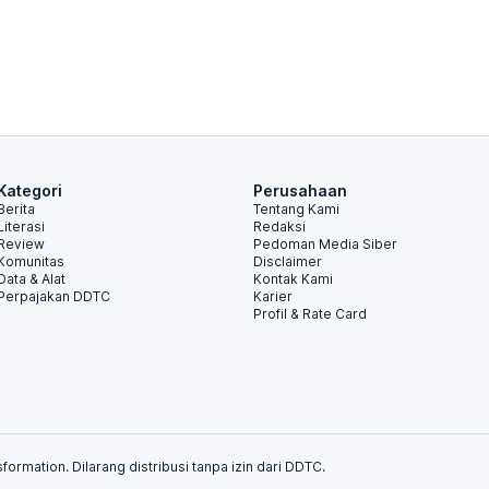
Kategori
Perusahaan
Berita
Tentang Kami
Literasi
Redaksi
Review
Pedoman Media Siber
Komunitas
Disclaimer
Data & Alat
Kontak Kami
Perpajakan DDTC
Karier
Profil & Rate Card
formation. Dilarang distribusi tanpa izin dari DDTC.