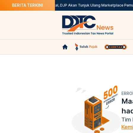
BERITA TERKINI
? Ini Solusinya
Kepdirjen Batal, DJP Akan Tunjuk Ulang Marketplace Pemu
ERRO
Maa
ha
Tim 
Kemb