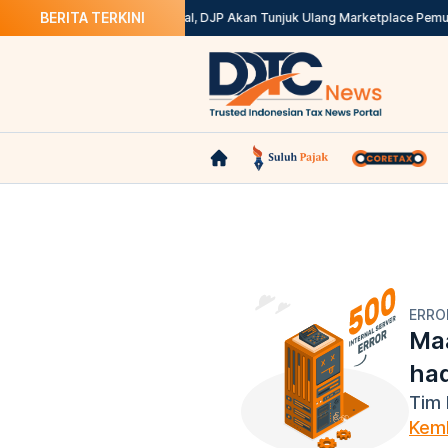
BERITA TERKINI
? Ini Solusinya
Kepdirjen Batal, DJP Akan Tunjuk Ulang Marketplace Pemun
ERRO
Maa
ha
Tim 
Kemb