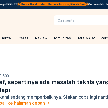
gut PPh 22
Berita Pajak dalam Bahasa Inggris, Klik di Sini
Pemerintah Jep
Berita
Literasi
Review
Komunitas
Data & Alat
Per
R 500
f, sepertinya ada masalah teknis yan
dapi
kami sedang memperbaikinya. Silakan coba lagi nanti
ali ke halaman depan