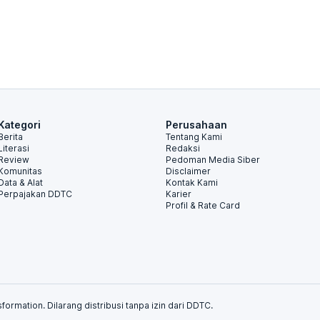
Kategori
Perusahaan
Berita
Tentang Kami
Literasi
Redaksi
Review
Pedoman Media Siber
Komunitas
Disclaimer
Data & Alat
Kontak Kami
Perpajakan DDTC
Karier
Profil & Rate Card
formation. Dilarang distribusi tanpa izin dari DDTC.