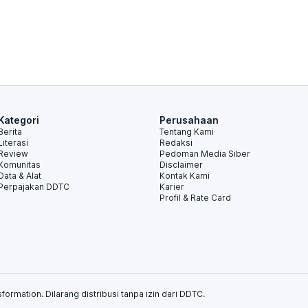
Kategori
Perusahaan
Berita
Tentang Kami
Literasi
Redaksi
Review
Pedoman Media Siber
Komunitas
Disclaimer
Data & Alat
Kontak Kami
Perpajakan DDTC
Karier
Profil & Rate Card
formation. Dilarang distribusi tanpa izin dari DDTC.