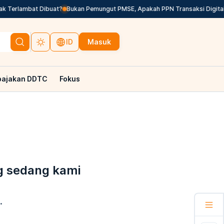
k Terlambat Dibuat?
Bukan Pemungut PMSE, Apakah PPN Transaksi Digital 
Masuk
ID
pajakan DDTC
Fokus
g sedang kami
.