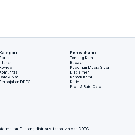
Kategori
Perusahaan
Berita
Tentang Kami
Literasi
Redaksi
Review
Pedoman Media Siber
Komunitas
Disclaimer
Data & Alat
Kontak Kami
Perpajakan DDTC
Karier
Profil & Rate Card
formation. Dilarang distribusi tanpa izin dari DDTC.