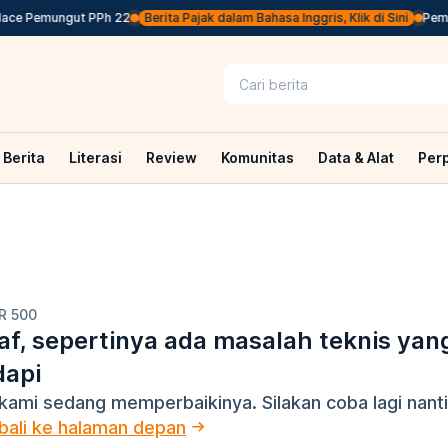
ace Pemungut PPh 22
Berita Pajak dalam Bahasa Inggris, Klik di Sini
Pemer
Berita
Literasi
Review
Komunitas
Data & Alat
Per
R 500
f, sepertinya ada masalah teknis yan
dapi
kami sedang memperbaikinya. Silakan coba lagi nanti
ali ke halaman depan