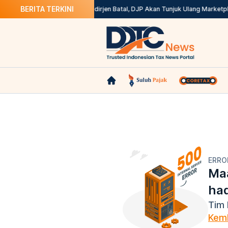
BERITA TERKINI
i Coretax? Ini Solusinya
Kepdirjen Batal, DJP Akan Tunjuk Ulang Marketpl
ERRO
Maa
ha
Tim 
Kemb