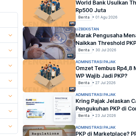
World Bank Usulkan Th
Rp500 Juta
Berita
•
01 Agu 2026
UZBEKISTAN
Marak Pengusaha Menah
Naikkan Threshold PK
Berita
•
30 Jul 2026
ADMINISTRASI PAJAK
Omzet Tembus Rp4,8 M
WP Wajib Jadi PKP?
Berita
•
27 Jul 2026
ADMINISTRASI PAJAK
Kring Pajak Jelaskan 
Pengukuhan PKP di Co
Berita
•
23 Jul 2026
ADMINISTRASI PAJAK
PKP di Marketplace? PP