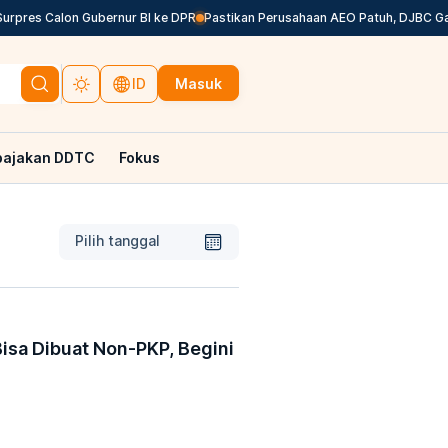
res Calon Gubernur BI ke DPR
Pastikan Perusahaan AEO Patuh, DJBC Galakka
Masuk
ID
pajakan DDTC
Fokus
Pilih tanggal
Bisa Dibuat Non-PKP, Begini