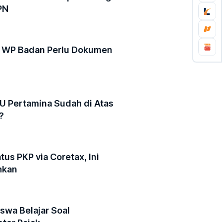
PN
? WP Badan Perlu Dokumen
 Pertamina Sudah di Atas
?
us PKP via Coretax, Ini
hkan
wa Belajar Soal