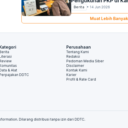
Pengukuhan PKP di Kan
Berita
•
14 Jun 2026
Muat Lebih Banyak
Kategori
Perusahaan
Berita
Tentang Kami
Literasi
Redaksi
Review
Pedoman Media Siber
Komunitas
Disclaimer
Data & Alat
Kontak Kami
Perpajakan DDTC
Karier
Profil & Rate Card
formation. Dilarang distribusi tanpa izin dari DDTC.