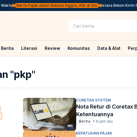
ktu
Berita Pajak dalam Bahasa Inggris, Klik di Sini
Istana Belum Kirim Surp
Berita
Literasi
Review
Komunitas
Data & Alat
Per
n "
pkp
"
CORETAX SYSTEM
Nota Retur di Coretax 
Ketentuannya
k
Berita
•
6 jam lalu
KEPATUHAN PAJAK