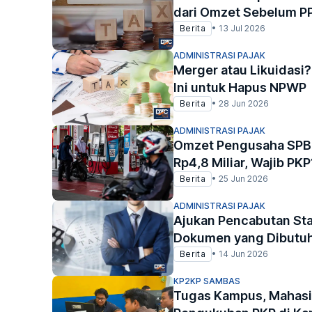
dari Omzet Sebelum P
Berita
•
13 Jul 2026
ADMINISTRASI PAJAK
Merger atau Likuidasi
Ini untuk Hapus NPWP
Berita
•
28 Jun 2026
ADMINISTRASI PAJAK
Omzet Pengusaha SPBU
Rp4,8 Miliar, Wajib PKP
Berita
•
25 Jun 2026
ADMINISTRASI PAJAK
Ajukan Pencabutan Stat
Dokumen yang Dibutu
Berita
•
14 Jun 2026
KP2KP SAMBAS
Tugas Kampus, Mahasis