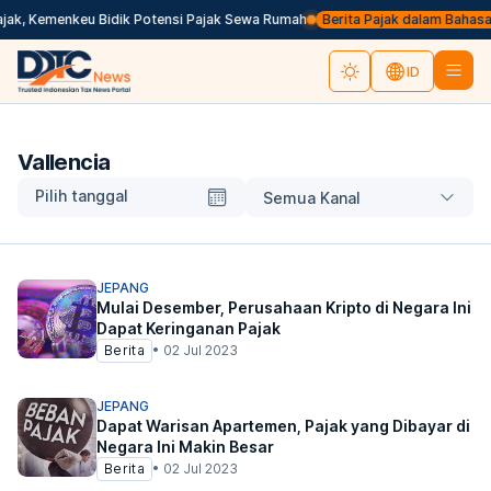
jak, Kemenkeu Bidik Potensi Pajak Sewa Rumah
Berita Pajak dalam Bahasa Ing
ID
Vallencia
Pilih tanggal
Semua Kanal
JEPANG
Mulai Desember, Perusahaan Kripto di Negara Ini
Dapat Keringanan Pajak
Berita
•
02 Jul 2023
JEPANG
Dapat Warisan Apartemen, Pajak yang Dibayar di
Negara Ini Makin Besar
Berita
•
02 Jul 2023