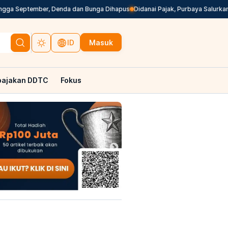
a September, Denda dan Bunga Dihapus
Didanai Pajak, Purbaya Salurkan Rp2
Masuk
ID
pajakan DDTC
Fokus