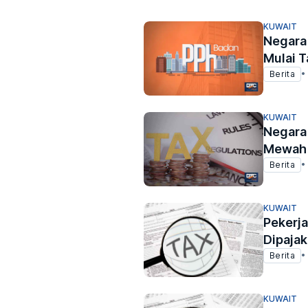
KUWAIT
Negara 
Mulai T
Berita
•
KUWAIT
Negara 
Mewah
Berita
•
KUWAIT
Pekerja
Dipajak
Berita
•
KUWAIT