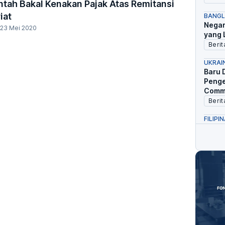
tah Bakal Kenakan Pajak Atas Remitansi
iat
BANGL
Negar
23 Mei 2020
yang 
Berit
UKRAI
Baru D
Penge
Comm
Berit
FILIPI
Krisis
Kenai
Berit
VIETN
Negar
Moder
Berit