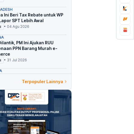
ADESH
a Ini Beri Tax Rebate untuk WP
Lapor SPT Lebih Awal
a
•
04 Agu 2026
NA
ilantik, PM Ini Ajukan RUU
naan PPN Barang Murah e-
erce
a
•
31 Jul 2026
NA
 Timteng, Filipina Siapkan
Terpopuler Lainnya
kan PTKP hingga Tax Amnesty
a
•
29 Jul 2026
AM
a Tetangga Andalkan AI untuk
nisasi Administrasi Pajak
a
•
01 Agu 2026