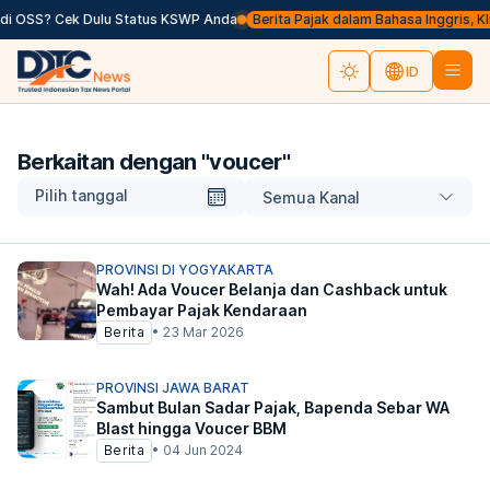
i OSS? Cek Dulu Status KSWP Anda
Berita Pajak dalam Bahasa Inggris, Klik 
ID
Berkaitan dengan "
voucer
"
Pilih tanggal
Semua Kanal
PROVINSI DI YOGYAKARTA
Wah! Ada Voucer Belanja dan Cashback untuk
Pembayar Pajak Kendaraan
Berita
•
23 Mar 2026
PROVINSI JAWA BARAT
Sambut Bulan Sadar Pajak, Bapenda Sebar WA
Blast hingga Voucer BBM
Berita
•
04 Jun 2024