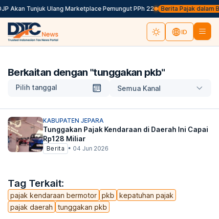
 DJP Akan Tunjuk Ulang Marketplace Pemungut PPh 22
Berita Pajak dalam Bah
ID
Berkaitan dengan "
tunggakan pkb
"
Pilih tanggal
Semua Kanal
KABUPATEN JEPARA
Tunggakan Pajak Kendaraan di Daerah Ini Capai
Rp128 Miliar
Berita
•
04 Jun 2026
Tag Terkait:
pajak kendaraan bermotor
pkb
kepatuhan pajak
pajak daerah
tunggakan pkb