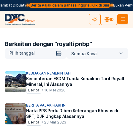
lambat Dibuat?
Berita Pajak dalam Bahasa Inggris, Klik di Sini
Bukan Pemun
ID
Berkaitan dengan "
royalti pnbp
"
Pilih tanggal
Semua Kanal
KEBIJAKAN PEMERINTAH
Kementerian ESDM Tunda Kenaikan Tarif Royalti
Mineral, Ini Alasannya
Berita
•
16 Mei 2026
BERITA PAJAK HARI INI
Harta PPS Perlu Diberi Keterangan Khusus di
SPT, DJP Ungkap Alasannya
Berita
•
23 Mar 2023