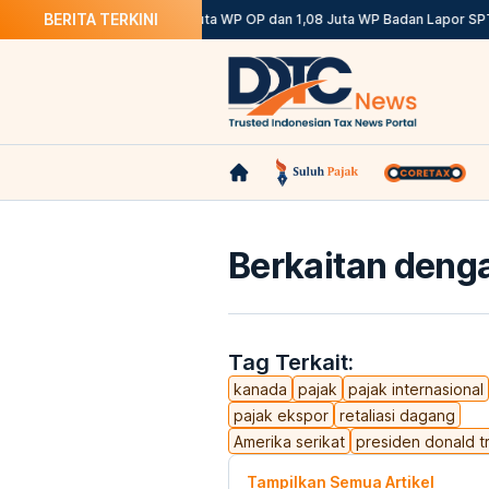
BERITA TERKINI
i Ketentuannya
DJP: 12,12 Juta WP OP dan 1,08 Juta WP Badan Lapor SPT 
Berkaitan denga
Tag Terkait:
kanada
pajak
pajak internasional
pajak ekspor
retaliasi dagang
Amerika serikat
presiden donald 
Tampilkan Semua Artikel