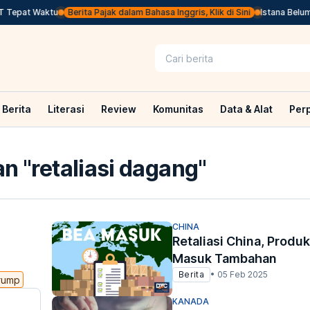
Tepat Waktu
Berita Pajak dalam Bahasa Inggris, Klik di Sini
Istana Belum K
Berita
Literasi
Review
Komunitas
Data & Alat
Per
n "
retaliasi dagang
"
CHINA
Retaliasi China, Produ
Masuk Tambahan
Berita
•
05 Feb 2025
trump
KANADA