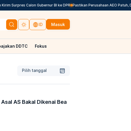
irim Surpres Calon Gubernur BI ke DPR
Pastikan Perusahaan AEO Patuh, DJB
Masuk
ID
pajakan DDTC
Fokus
Pilih tanggal
k Asal AS Bakal Dikenai Bea